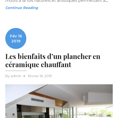
motifs à la fois naturels et artistiques permettant à
…
Continue Reading
Fév 16
2019
Les bienfaits d’un plancher en
céramique chauffant
Posted
By
admin
février 16, 2019
on