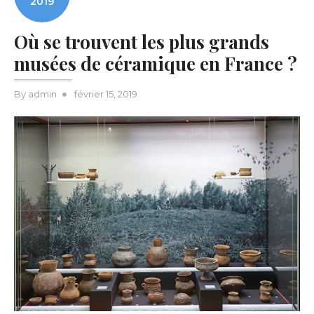
2019
Où se trouvent les plus grands
musées de céramique en France ?
Posted
By
admin
février 15, 2019
on