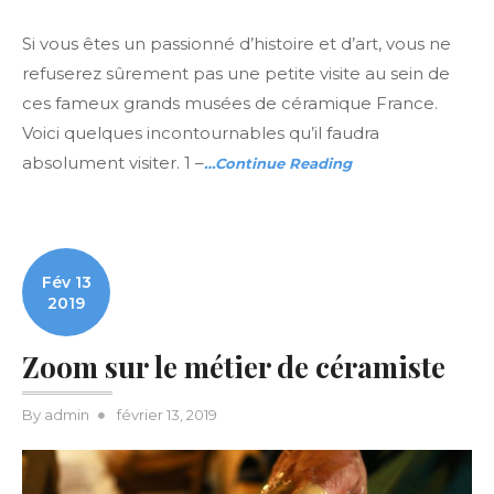
Si vous êtes un passionné d’histoire et d’art, vous ne
refuserez sûrement pas une petite visite au sein de
ces fameux grands musées de céramique France.
Voici quelques incontournables qu’il faudra
absolument visiter. 1 –
…Continue Reading
Fév 13
2019
Zoom sur le métier de céramiste
Posted
By
admin
février 13, 2019
on