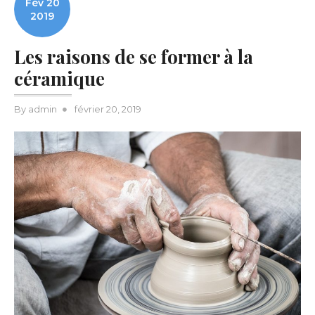
Fév 20
2019
Les raisons de se former à la
céramique
Posted
By
admin
février 20, 2019
on